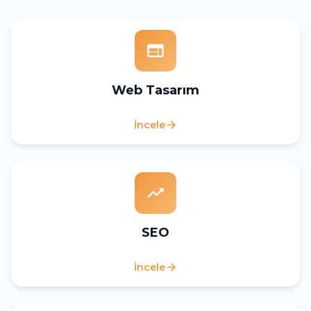
web
Web Tasarım
İncele
arrow_forward
trending_up
SEO
İncele
arrow_forward