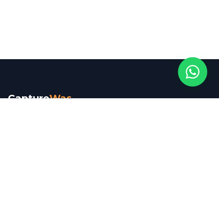
Capture
Was
Veriye dayalı stratejiler ve yaratıcı çözümlerle markanızın
dijitalde sürdürülebilir büyümesine odaklanıyoruz.
Hızlı Bağlantılar