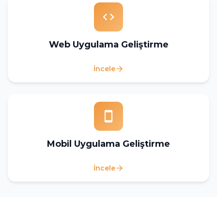
code
Web Uygulama Geliştirme
İncele
arrow_forward
smartphone
Mobil Uygulama Geliştirme
İncele
arrow_forward